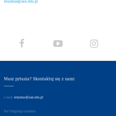
erasmus@san.edu.pl
Masz pytania? Skontaktuj się z nami
e-mail:
erasmus@san.edu.pl
For Outgoing students: