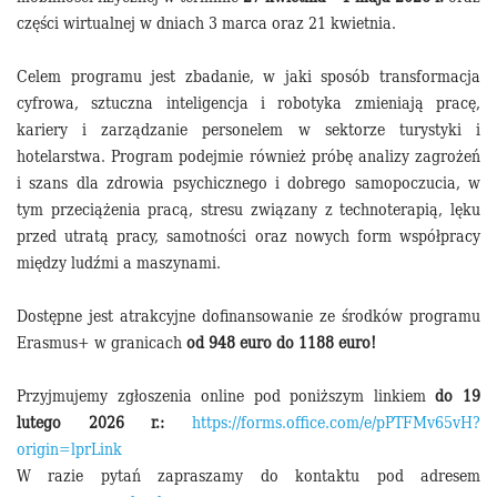
części wirtualnej w dniach 3 marca oraz 21 kwietnia.
Celem programu jest zbadanie, w jaki sposób transformacja
cyfrowa, sztuczna inteligencja i robotyka zmieniają pracę,
kariery i zarządzanie personelem w sektorze turystyki i
hotelarstwa. Program podejmie również próbę analizy zagrożeń
i szans dla zdrowia psychicznego i dobrego samopoczucia, w
tym przeciążenia pracą, stresu związany z technoterapią, lęku
przed utratą pracy, samotności oraz nowych form współpracy
między ludźmi a maszynami.
Dostępne jest atrakcyjne dofinansowanie ze środków programu
Erasmus+ w granicach
od 948 euro do 1188 euro!
Przyjmujemy zgłoszenia online pod poniższym linkiem
do 19
lutego 2026 r.:
https://forms.office.com/e/pPTFMv65vH?
origin=lprLink
W razie pytań zapraszamy do kontaktu pod adresem