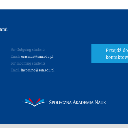
nami
Przejdź d
For Outgoing students:
kontakto
Email:
erasmus@san.edu.pl
For Incoming students:
Email:
incoming@san.edu.pl