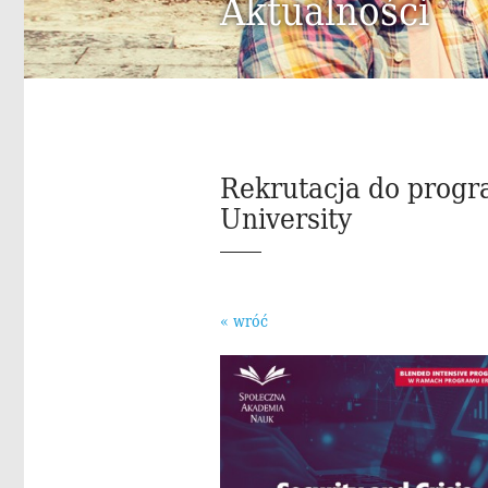
Aktualności
Rekrutacja do progr
University
« wróć