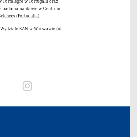
 Portalegre w Portugalii oraz
kże badania naukowe w Centrum
iences (Portugalia).
 w Wydziale SAN w Warszawie (ul.