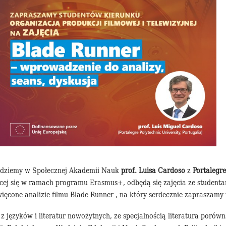
będziemy w Społecznej Akademii Nauk
prof. Luisa Cardoso
z
Portalegre
jącej się w ramach programu Erasmus+, odbędą się zajęcia ze student
więcone analizie filmu Blade Runner , na który serdecznie zapraszamy
 języków i literatur nowożytnych, ze specjalnością literatura porówna